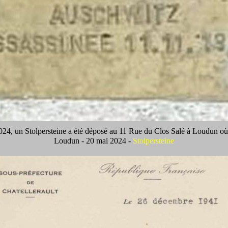
24, un Stolpersteine a été déposé au 11 Rue du Clos Salé à Loudun où e
Loudun - 20 mai 2024 -
Stolpersteine