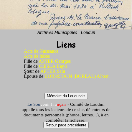
Archives Municipales - Loudun
Acte de Naissance
Acte de décès
Fille de
APTER Georges
Fille de
CIESLA Bayla
Sœur de
APTER Sara
Épouse de
BORNSTAJN (BOREAL) Albert
Mémoire du Loudunais
Le
Sou
venir
Fra
nçais
- Comité de Loudun
appelle tous les lecteurs de ce site, détenteurs de
documents personnels (photos, lettres…), à en
compléter la richesse.