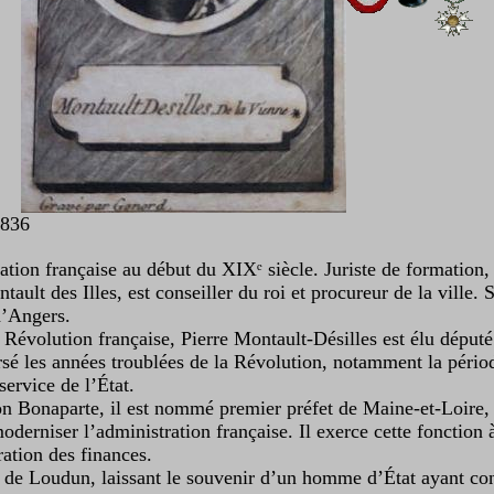
1836
tion française au début du XIXᵉ siècle. Juriste de formation, 
ault des Illes, est conseiller du roi et procureur de la ville.
d’Angers.
a Révolution française, Pierre Montault-Désilles est élu déput
rsé les années troublées de la Révolution, notamment la période
service de l’État.
 Bonaparte, il est nommé premier préfet de Maine-et-Loire, p
oderniser l’administration française. Il exerce cette fonction
ration des finances.
le de Loudun, laissant le souvenir d’un homme d’État ayant con