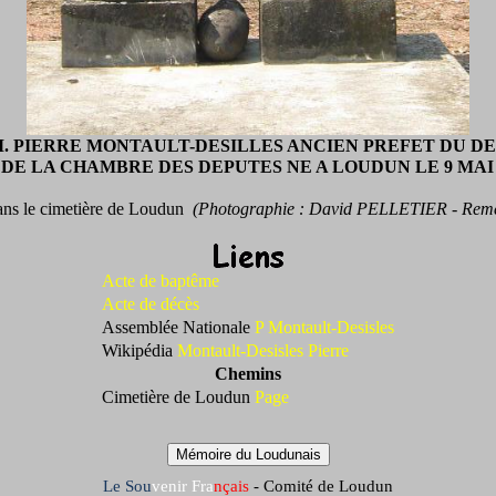
 M. PIERRE MONTAULT-DESILLES ANCIEN PREFET DU D
E LA CHAMBRE DES DEPUTES NE A LOUDUN LE 9 MAI 17
dans le cimetière de Loudun
(Photographie : David PELLETIER - Reme
Acte de baptême
Acte de décès
Assemblée Nationale
P Montault-Desisles
Wikipédia
Montault-Desisles Pierre
Chemins
Cimetière de Loudun
Page
Mémoire du Loudunais
Le
Sou
venir
Fra
nçais
- Comité de Loudun