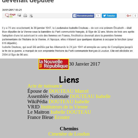
30 Janvier 2017
Acte de naissance
Épouse de
DOUTEAU Marcel
Assemblée Nationale
DOUTEAU Isabelle
WikiPédia
DOUTEAU Isabelle
VRID
Instituteurs de la Vienne
Le Maitron
Isabelle DOUTEAU
France Bleue
Ecouter
Chemins
Cimetière de Loudun